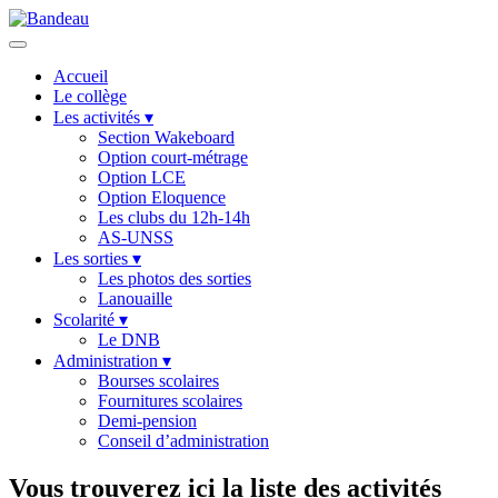
Accueil
Le collège
Les activités
▾
Section Wakeboard
Option court-métrage
Option LCE
Option Eloquence
Les clubs du 12h-14h
AS-UNSS
Les sorties
▾
Les photos des sorties
Lanouaille
Scolarité
▾
Le DNB
Administration
▾
Bourses scolaires
Fournitures scolaires
Demi-pension
Conseil d’administration
Vous trouverez ici la liste des activités